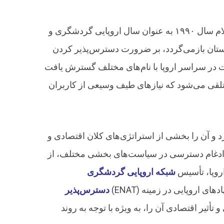
مسئله دسترسی افراد دارای معلولیت به امکانات گردشگری از دهه ۱۹۹۰ در سطح اروپا مطرح شد، به ویژه با اعلام سال ۱۹۹۰ به عنوان سال اروپایی گردشگری و
ریشه‌های آن به اواخر دهه ۱۹۸۰ و “گزارش بیکر” در انگلستان بازمی‌گردد، بر ضرورت دسترس‌پذیر کردن
 در سراسر اروپا با نام‌های مختلف گسترش یافت
تلقی می‌شود که نیازهای طیف وسیعی از کاربران
سترسی ایفا کرد و آن را بخشی از استراتژی‌های کلان اقتصادی و
ژی لیسبون) قرار داد. اولین “برنامه اقدام معلولیت” اتحادیه اروپا (۲۰۰۳-۲۰۱۰) بر لزوم ادغام دسترسی در سیاست‌های بخشی مختلف، از
روپا، تأسیس
شبکه اروپایی گردشگری
(ENAT) در سال ۲۰۰۸، و ارائه پیشنهادهای قانونی برای مقابله با تبعیض بود. پیمان لیسبون (۲۰۱۰) نیز صلاحیت بیشتری به نهادهای اروپایی در زمینه
دسترس‌پذیر
ازهای مهارتی و تأثیر اقتصادی آن را، به ویژه با توجه به روند